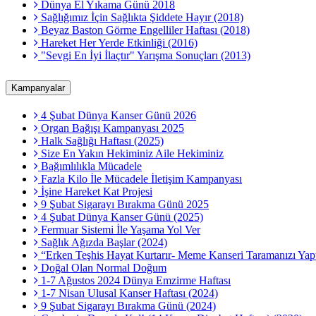
Dünya El Yıkama Günü 2018
Sağlığımız İçin Sağlıkta Şiddete Hayır (2018)
Beyaz Baston Görme Engelliler Haftası (2018)
Hareket Her Yerde Etkinliği (2016)
"Sevgi En İyi İlaçtır" Yarışma Sonuçları (2013)
Kampanyalar
4 Şubat Dünya Kanser Günü 2026
Organ Bağışı Kampanyası 2025
Halk Sağlığı Haftası (2025)
Size En Yakın Hekiminiz Aile Hekiminiz
Bağımlılıkla Mücadele
Fazla Kilo İle Mücadele İletişim Kampanyası
İşine Hareket Kat Projesi
9 Şubat Sigarayı Bırakma Günü 2025
4 Şubat Dünya Kanser Günü (2025)
Fermuar Sistemi İle Yaşama Yol Ver
Sağlık Ağızda Başlar (2024)
“Erken Teşhis Hayat Kurtarır- Meme Kanseri Taramanızı Yapt
Doğal Olan Normal Doğum
1-7 Ağustos 2024 Dünya Emzirme Haftası
1-7 Nisan Ulusal Kanser Haftası (2024)
9 Şubat Sigarayı Bırakma Günü (2024)