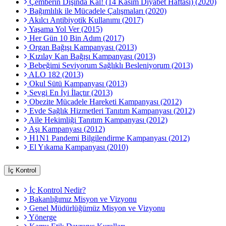
Çemberin Dışında Kal! (14 Kasım Diyabet Haftası) (2020)
Bağımlılık ile Mücadele Çalışmaları (2020)
Akılcı Antibiyotik Kullanımı (2017)
Yaşama Yol Ver (2015)
Her Gün 10 Bin Adım (2017)
Organ Bağışı Kampanyası (2013)
Kızılay Kan Bağışı Kampanyası (2013)
Bebeğimi Seviyorum Sağlıklı Besleniyorum (2013)
ALO 182 (2013)
Okul Sütü Kampanyası (2013)
Sevgi En İyi İlaçtır (2013)
Obezite Mücadele Hareketi Kampanyası (2012)
Evde Sağlık Hizmetleri Tanıtım Kampanyası (2012)
Aile Hekimliği Tanıtım Kampanyası (2012)
Aşı Kampanyası (2012)
H1N1 Pandemi Bilgilendirme Kampanyası (2012)
El Yıkama Kampanyası (2010)
İç Kontrol
İç Kontrol Nedir?
Bakanlığımız Misyon ve Vizyonu
Genel Müdürlüğümüz Misyon ve Vizyonu
Yönerge