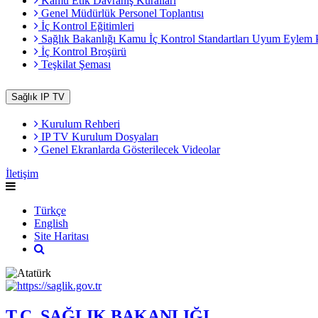
Kamu Etik Davranış Kuralları
Genel Müdürlük Personel Toplantısı
İç Kontrol Eğitimleri
Sağlık Bakanlığı Kamu İç Kontrol Standartları Uyum Eylem 
İç Kontrol Broşürü
Teşkilat Şeması
Sağlık IP TV
Kurulum Rehberi
IP TV Kurulum Dosyaları
Genel Ekranlarda Gösterilecek Videolar
İletişim
Türkçe
English
Site Haritası
T.C. SAĞLIK BAKANLIĞI