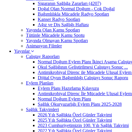
Sigaranın Sağlığa Zararları (4207)
Doğal Olan Normal Doğum - Çok Doğal
Bağımlılıkla Mücadele Radyo Spotları
Kanser Radyo Spotları
Ağız ve Diş Sağlığı Haftası
Yayında Olan Kamu Spotları
Tütünle Mücadele Kamu Spotu
Yayında Olmayan Kamu Spotları
Animasyon Filmler
Yayınlar
Çalıştay Raporları
Normal Doğum Eylem Planı İkinci Aşama Çalıştayı
Okul Sağlığının Geliştirilmesi Çalıştayı Sonuç ...
Antimikrobiyal Direnç ile Mücadele Ulusal Eylem 
Dijital Oyun Bağımlılığı Çalıştayı Sonuç Raporu
Eylem Planları
Eylem Planı Hazırlama Kılavuzu
Antimikrobiyal Direnç İle Mücadele Ulusal Eylem 
Normal Doğum Eylem Planı
Sağlık Okuryazarlığı Eylem Planı 2025-2028
Sağlık Takvimleri
2026 Yılı Sağlıkta Özel Günler Takvimi
2025 Yılı Sağlıkta Özel Günler Takvimi
2023 Cumhuriyetimizin 100. Yılı Sağlık Takvimi
2022 Yılı Sağlıkta Özel Günler Takvimi