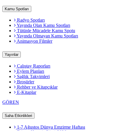
Kamu Spotları
Radyo Spotları
Yayında Olan Kamu Spotları
Tütünle Mücadele Kamu Spotu
Yayında Olmayan Kamu Spotları
Animasyon Filmler
Yayınlar
Çalıştay Raporları
Eylem Planları
Sağlık Takvimleri
Broşürler
Rehber ve Kitapçıklar
E-Kitaplar
GÖREN
Saha Etkinlikleri
1-7 Ağustos Dünya Emzirme Haftası