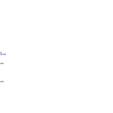
 ...
...
...