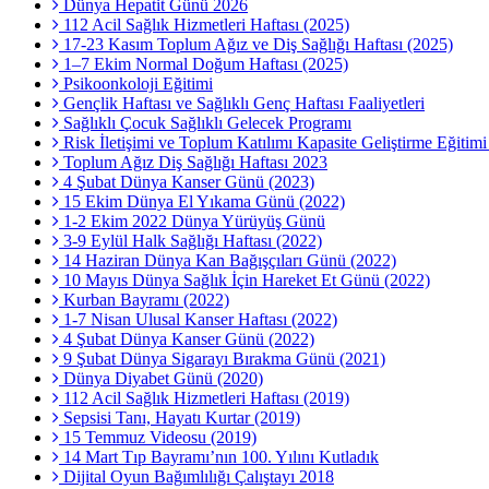
Dünya Hepatit Günü 2026
112 Acil Sağlık Hizmetleri Haftası (2025)
17-23 Kasım Toplum Ağız ve Diş Sağlığı Haftası (2025)
1–7 Ekim Normal Doğum Haftası (2025)
Psikoonkoloji Eğitimi
Gençlik Haftası ve Sağlıklı Genç Haftası Faaliyetleri
Sağlıklı Çocuk Sağlıklı Gelecek Programı
Risk İletişimi ve Toplum Katılımı Kapasite Geliştirme Eğitim
Toplum Ağız Diş Sağlığı Haftası 2023
4 Şubat Dünya Kanser Günü (2023)
15 Ekim Dünya El Yıkama Günü (2022)
1-2 Ekim 2022 Dünya Yürüyüş Günü
3-9 Eylül Halk Sağlığı Haftası (2022)
14 Haziran Dünya Kan Bağışçıları Günü (2022)
10 Mayıs Dünya Sağlık İçin Hareket Et Günü (2022)
Kurban Bayramı (2022)
1-7 Nisan Ulusal Kanser Haftası (2022)
4 Şubat Dünya Kanser Günü (2022)
9 Şubat Dünya Sigarayı Bırakma Günü (2021)
Dünya Diyabet Günü (2020)
112 Acil Sağlık Hizmetleri Haftası (2019)
Sepsisi Tanı, Hayatı Kurtar (2019)
15 Temmuz Videosu (2019)
14 Mart Tıp Bayramı’nın 100. Yılını Kutladık
Dijital Oyun Bağımlılığı Çalıştayı 2018