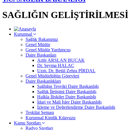
SAĞLIĞIN GELİŞTİRİLMES
Kurumsal
Sağlık Bakanımız
Genel Müdür
Genel Müdür Yardımcısı
Daire Başkanları
Arife ARSLAN BUCAK
Dr. Şeyma HALAÇ
Uzm. Dr. Betül Zehra PİRDAL
Genel Müdürlüğün Görevleri
Daire Başkanlıkları
Sağlığın Teşviki Daire Başkanlığı
Sağlık İletişimi Daire Başkanlığı
Halkla İlişkiler Daire Başkanlığı
İdari ve Mali İşler Daire Başkanlığı
İzleme ve Değerlendirme Daire Başkanlığı
Teşkilat Şeması
Kurumsal Kimlik Kılavuzu
Kamu Spotları
Radyo Spotları