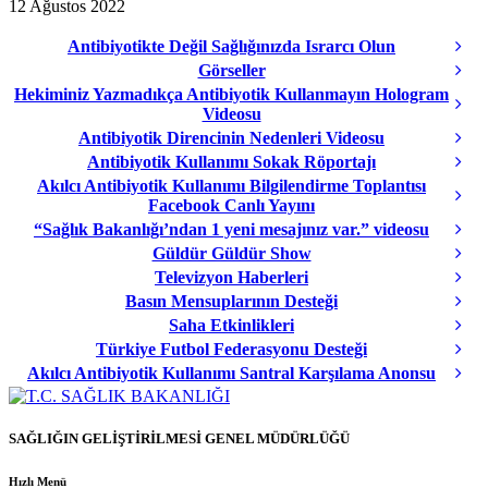
12 Ağustos 2022
Antibiyotikte Değil Sağlığınızda Israrcı Olun
Görseller
Hekiminiz Yazmadıkça Antibiyotik Kullanmayın Hologram
Videosu
Antibiyotik Direncinin Nedenleri Videosu
Antibiyotik Kullanımı Sokak Röportajı
Akılcı Antibiyotik Kullanımı Bilgilendirme Toplantısı
Facebook Canlı Yayını
“Sağlık Bakanlığı’ndan 1 yeni mesajınız var.” videosu
Güldür Güldür Show
Televizyon Haberleri
Basın Mensuplarının Desteği
Saha Etkinlikleri
Türkiye Futbol Federasyonu Desteği
Akılcı Antibiyotik Kullanımı Santral Karşılama Anonsu
SAĞLIĞIN GELİŞTİRİLMESİ GENEL MÜDÜRLÜĞÜ
Hızlı Menü