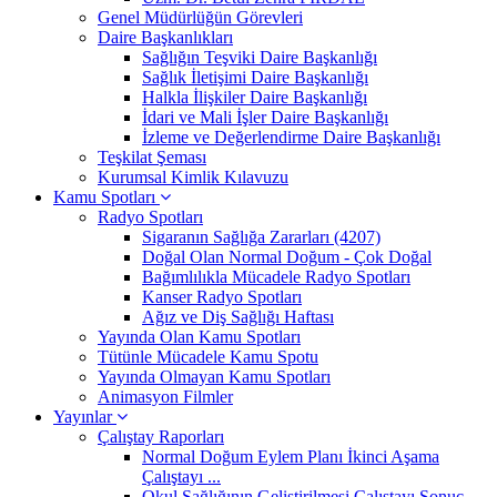
Genel Müdürlüğün Görevleri
Daire Başkanlıkları
Sağlığın Teşviki Daire Başkanlığı
Sağlık İletişimi Daire Başkanlığı
Halkla İlişkiler Daire Başkanlığı
İdari ve Mali İşler Daire Başkanlığı
İzleme ve Değerlendirme Daire Başkanlığı
Teşkilat Şeması
Kurumsal Kimlik Kılavuzu
Kamu Spotları
Radyo Spotları
Sigaranın Sağlığa Zararları (4207)
Doğal Olan Normal Doğum - Çok Doğal
Bağımlılıkla Mücadele Radyo Spotları
Kanser Radyo Spotları
Ağız ve Diş Sağlığı Haftası
Yayında Olan Kamu Spotları
Tütünle Mücadele Kamu Spotu
Yayında Olmayan Kamu Spotları
Animasyon Filmler
Yayınlar
Çalıştay Raporları
Normal Doğum Eylem Planı İkinci Aşama
Çalıştayı ...
Okul Sağlığının Geliştirilmesi Çalıştayı Sonuç ...