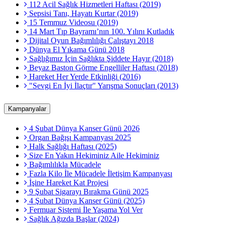
112 Acil Sağlık Hizmetleri Haftası (2019)
Sepsisi Tanı, Hayatı Kurtar (2019)
15 Temmuz Videosu (2019)
14 Mart Tıp Bayramı’nın 100. Yılını Kutladık
Dijital Oyun Bağımlılığı Çalıştayı 2018
Dünya El Yıkama Günü 2018
Sağlığımız İçin Sağlıkta Şiddete Hayır (2018)
Beyaz Baston Görme Engelliler Haftası (2018)
Hareket Her Yerde Etkinliği (2016)
"Sevgi En İyi İlaçtır" Yarışma Sonuçları (2013)
Kampanyalar
4 Şubat Dünya Kanser Günü 2026
Organ Bağışı Kampanyası 2025
Halk Sağlığı Haftası (2025)
Size En Yakın Hekiminiz Aile Hekiminiz
Bağımlılıkla Mücadele
Fazla Kilo İle Mücadele İletişim Kampanyası
İşine Hareket Kat Projesi
9 Şubat Sigarayı Bırakma Günü 2025
4 Şubat Dünya Kanser Günü (2025)
Fermuar Sistemi İle Yaşama Yol Ver
Sağlık Ağızda Başlar (2024)