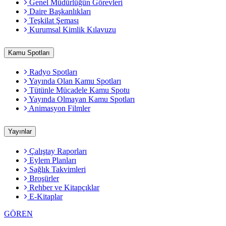
Genel Müdürlüğün Görevleri
Daire Başkanlıkları
Teşkilat Şeması
Kurumsal Kimlik Kılavuzu
Kamu Spotları
Radyo Spotları
Yayında Olan Kamu Spotları
Tütünle Mücadele Kamu Spotu
Yayında Olmayan Kamu Spotları
Animasyon Filmler
Yayınlar
Çalıştay Raporları
Eylem Planları
Sağlık Takvimleri
Broşürler
Rehber ve Kitapçıklar
E-Kitaplar
GÖREN