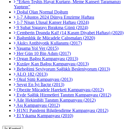
“Erken Teşhis Hayat Kurtarır- Meme Kanseri Taramanızı
Yaptırın”
Doğal Olan Normal Doğum
1-7 Ağustos 2024 Dünya Emzirme Haftası
1-7 Nisan Ulusal Kanser Haftası (2024)
9 Şubat Sigarayı Bırakma Günü (2024)
Çemberin Dışında Kal! (14 Kasım Diyabet Haftası) (2020)
Bağımlılık ile Mücadele Çalışmaları (2020)
Akılcı Antibiyotik Kullanımı (2017)
Yaşama Yol Ver (2015)
Her Gün 10 Bin Adım (2017)
Organ Bağışı Kampanyası (2013)
Kızılay Kan Bağışı Kampanyası (2013)
Bebeğimi Seviyorum Sağlıklı Besleniyorum (2013)
ALO 182 (2013)
Okul Sütü Kampanyası (2013)
Sevgi En İyi İlaçtır (2013)
Obezite Mücadele Hareketi Kampanyası (2012)
Evde Sağlık Hizmetleri Tanıtım Kampanyası (2012)
Aile Hekimliği Tanıtım Kampanyası (2012)
Aşı Kampanyası (2012)
H1N1 Pandemi Bilgilendirme Kampanyası (2012)
El Yıkama Kampanyası (2010)
İç Kontrol