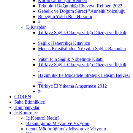
Kurumsal İletişim Rehberi
Teknoloji Bağımlılığı Ebeveyn Rehberi 2023
Gebelik ve Doğum Süreci "Annelik Yolculuğu"
Bebeğim Yolda Ben Hazırım
E-Kitaplar
Türkiye Sağlık Okuryazarlığı Düzeyi ve İlişkili
...
Sağlık Haberciliği Kılavuzu
Meclis Kürsüsünden Yüzyılın Sağlık Bakanları
...
Vatan İçin Sağlık Nöbetinde Kitabı
Türkiye Sağlık Okuryazarlığı Düzeyi ve İlişkili
...
Bağımlılık İle Mücadele Stratejik İletişim Belgesi
...
Türkiye El Yıkama Araştırması 2012
GÖREN
Saha Etkinlikleri
Kampanyalar
İç Kontrol
İç Kontrol Nedir?
Bakanlığımız Misyon ve Vizyonu
Genel Müdürlüğümüz Misyon ve Vizyonu