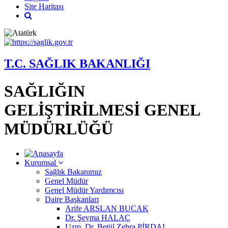
Site Haritası
T.C. SAĞLIK BAKANLIĞI
SAĞLIĞIN
GELİŞTİRİLMESİ GENEL
MÜDÜRLÜĞÜ
Kurumsal
Sağlık Bakanımız
Genel Müdür
Genel Müdür Yardımcısı
Daire Başkanları
Arife ARSLAN BUCAK
Dr. Şeyma HALAÇ
Uzm. Dr. Betül Zehra PİRDAL