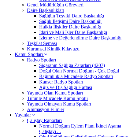
Genel Müdürlüğün Görevleri
Daire Başkanlıkları
Sağlığın Teşviki Daire Başkanlığı
Sağlık İletişimi Daire Başkanlığı
Halkla İlişkiler Daire Başkanlığı
İdari ve Mali İşler Daire Başkanlığı
İzleme ve Değerlendirme Daire Başkanlığı
Teşkilat Şeması
Kurumsal Kimlik Kılavuzu
Kamu Spotları
Radyo Spotları
Sigaranın Sağlığa Zararları (4207)
Doğal Olan Normal Doğum - Çok Doğal
Bağımlılıkla Mücadele Radyo Spotları
Kanser Radyo Spotları
Ağız ve Diş Sağlığı Haftası
Yayında Olan Kamu Spotları
Tütünle Mücadele Kamu Spotu
Yayında Olmayan Kamu Spotları
Animasyon Filmler
Yayınlar
Çalıştay Raporları
Normal Doğum Eylem Planı İkinci Aşama
Çalıştayı ...
Okul Sağlığının Geliştirilmesi Çalıştayı Sonuç ...