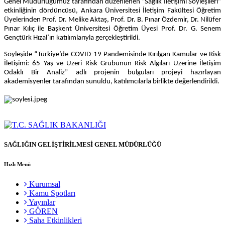
Genel Müdürlüğümüz tarafından düzenlenen “Sağlık İletişimi Söyleşileri”
etkinliğinin dördüncüsü, Ankara Üniversitesi İletişim Fakültesi Öğretim
Üyelerinden Prof. Dr. Melike Aktaş, Prof. Dr. B. Pınar Özdemir, Dr. Nilüfer
Pınar Kılıç ile Başkent Üniversitesi Öğretim Üyesi Prof. Dr. G. Senem
Gençtürk Hızal’ın katılımlarıyla gerçekleştirildi.
Söyleşide “Türkiye’de COVID-19 Pandemisinde Kırılgan Kamular ve Risk
İletişimi: 65 Yaş ve Üzeri Risk Grubunun Risk Algıları Üzerine İletişim
Odaklı Bir Analiz” adlı projenin bulguları projeyi hazırlayan
akademisyenler tarafından sunuldu, katılımcılarla birlikte değerlendirildi.
SAĞLIĞIN GELİŞTİRİLMESİ GENEL MÜDÜRLÜĞÜ
Hızlı Menü
Kurumsal
Kamu Spotları
Yayınlar
GÖREN
Saha Etkinlikleri