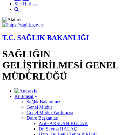
Site Haritası
T.C. SAĞLIK BAKANLIĞI
SAĞLIĞIN
GELİŞTİRİLMESİ GENEL
MÜDÜRLÜĞÜ
Kurumsal
Sağlık Bakanımız
Genel Müdür
Genel Müdür Yardımcısı
Daire Başkanları
Arife ARSLAN BUCAK
Dr. Şeyma HALAÇ
Uzm. Dr. Betül Zehra PİRDAL