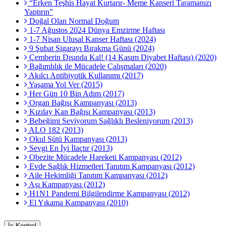
“Erken Teşhis Hayat Kurtarır- Meme Kanseri Taramanızı
Yaptırın”
Doğal Olan Normal Doğum
1-7 Ağustos 2024 Dünya Emzirme Haftası
1-7 Nisan Ulusal Kanser Haftası (2024)
9 Şubat Sigarayı Bırakma Günü (2024)
Çemberin Dışında Kal! (14 Kasım Diyabet Haftası) (2020)
Bağımlılık ile Mücadele Çalışmaları (2020)
Akılcı Antibiyotik Kullanımı (2017)
Yaşama Yol Ver (2015)
Her Gün 10 Bin Adım (2017)
Organ Bağışı Kampanyası (2013)
Kızılay Kan Bağışı Kampanyası (2013)
Bebeğimi Seviyorum Sağlıklı Besleniyorum (2013)
ALO 182 (2013)
Okul Sütü Kampanyası (2013)
Sevgi En İyi İlaçtır (2013)
Obezite Mücadele Hareketi Kampanyası (2012)
Evde Sağlık Hizmetleri Tanıtım Kampanyası (2012)
Aile Hekimliği Tanıtım Kampanyası (2012)
Aşı Kampanyası (2012)
H1N1 Pandemi Bilgilendirme Kampanyası (2012)
El Yıkama Kampanyası (2010)
İç Kontrol