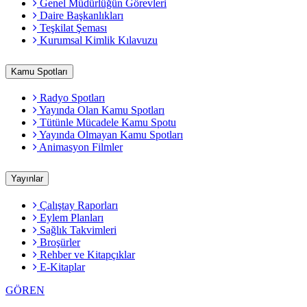
Genel Müdürlüğün Görevleri
Daire Başkanlıkları
Teşkilat Şeması
Kurumsal Kimlik Kılavuzu
Kamu Spotları
Radyo Spotları
Yayında Olan Kamu Spotları
Tütünle Mücadele Kamu Spotu
Yayında Olmayan Kamu Spotları
Animasyon Filmler
Yayınlar
Çalıştay Raporları
Eylem Planları
Sağlık Takvimleri
Broşürler
Rehber ve Kitapçıklar
E-Kitaplar
GÖREN