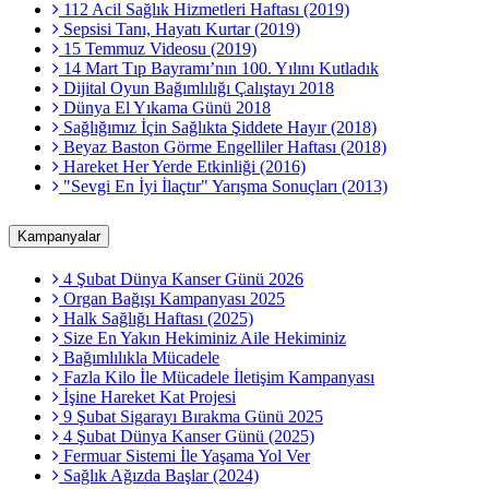
112 Acil Sağlık Hizmetleri Haftası (2019)
Sepsisi Tanı, Hayatı Kurtar (2019)
15 Temmuz Videosu (2019)
14 Mart Tıp Bayramı’nın 100. Yılını Kutladık
Dijital Oyun Bağımlılığı Çalıştayı 2018
Dünya El Yıkama Günü 2018
Sağlığımız İçin Sağlıkta Şiddete Hayır (2018)
Beyaz Baston Görme Engelliler Haftası (2018)
Hareket Her Yerde Etkinliği (2016)
"Sevgi En İyi İlaçtır" Yarışma Sonuçları (2013)
Kampanyalar
4 Şubat Dünya Kanser Günü 2026
Organ Bağışı Kampanyası 2025
Halk Sağlığı Haftası (2025)
Size En Yakın Hekiminiz Aile Hekiminiz
Bağımlılıkla Mücadele
Fazla Kilo İle Mücadele İletişim Kampanyası
İşine Hareket Kat Projesi
9 Şubat Sigarayı Bırakma Günü 2025
4 Şubat Dünya Kanser Günü (2025)
Fermuar Sistemi İle Yaşama Yol Ver
Sağlık Ağızda Başlar (2024)