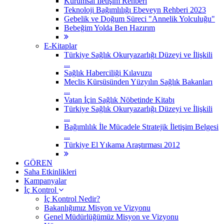
Kurumsal İletişim Rehberi
Teknoloji Bağımlılığı Ebeveyn Rehberi 2023
Gebelik ve Doğum Süreci "Annelik Yolculuğu"
Bebeğim Yolda Ben Hazırım
E-Kitaplar
Türkiye Sağlık Okuryazarlığı Düzeyi ve İlişkili
...
Sağlık Haberciliği Kılavuzu
Meclis Kürsüsünden Yüzyılın Sağlık Bakanları
...
Vatan İçin Sağlık Nöbetinde Kitabı
Türkiye Sağlık Okuryazarlığı Düzeyi ve İlişkili
...
Bağımlılık İle Mücadele Stratejik İletişim Belgesi
...
Türkiye El Yıkama Araştırması 2012
GÖREN
Saha Etkinlikleri
Kampanyalar
İç Kontrol
İç Kontrol Nedir?
Bakanlığımız Misyon ve Vizyonu
Genel Müdürlüğümüz Misyon ve Vizyonu